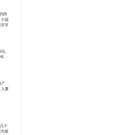
的跨
、小提
尔滨市
游玩。
0年，
自广
。入夏
几个
园为迎