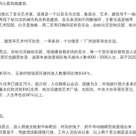
拜占庭风格建筑。
们推出了音乐艺术展。该展是一个以音乐为主线，集器乐、艺术、建筑等于一体
作再现了哈尔滨的城市风光和老建筑。音乐表演则不间断循环，主要乐器是钢琴
艺术院团。白天是独奏，周二至周日晚间还有音乐会，由哈尔滨交响乐团、哈
。
术、建筑等艺术均可欣赏，一举多得，十分惬意！”广州游客张先生说。
点。在哈尔滨融创乐园，现场播放着欢快的音乐，每一个游乐项目都有游人
景区也颇受欢迎，波塞冬旅游度假区每天接待人数4000－5000人次，高于202
0％。玉泉狩猎场景区接待游人数量同比增长64％。
住率已接近70％。据介绍，入住顾客以会议、团建为主，外地旅行团大多来
普遍去往防洪胜利纪念塔、哈尔滨建筑艺术广场、太阳岛、中央大街等景区景点
，入住率也在60％以上。
品。
景点，游人用激光枪射中标靶后，对应的兔子、奶牛等动物模型就显现出来，
照看孩子，驾驶漂流船缓慢行驶。工作人员告诉记者，以上两个景点都是该乐