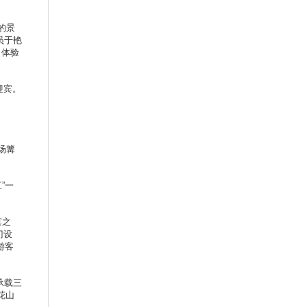
的景
员于艳
，体验
迎宾。
。
场篝
”一
滨之
门设
游客
承载三
花山