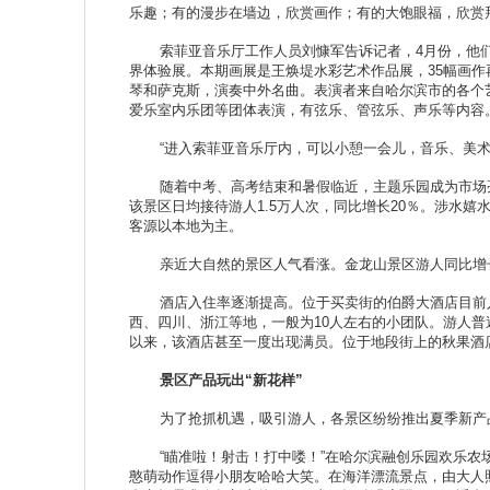
乐趣；有的漫步在墙边，欣赏画作；有的大饱眼福，欣赏
索菲亚音乐厅工作人员刘慷军告诉记者，4月份，他
界体验展。本期画展是王焕堤水彩艺术作品展，35幅画
琴和萨克斯，演奏中外名曲。表演者来自哈尔滨市的各个
爱乐室内乐团等团体表演，有弦乐、管弦乐、声乐等内容
“进入索菲亚音乐厅内，可以小憩一会儿，音乐、美
随着中考、高考结束和暑假临近，主题乐园成为市场亮
该景区日均接待游人1.5万人次，同比增长20％。涉水嬉水
客源以本地为主。
亲近大自然的景区人气看涨。金龙山景区游人同比增长5
酒店入住率逐渐提高。位于买卖街的伯爵大酒店目前入
西、四川、浙江等地，一般为10人左右的小团队。游人
以来，该酒店甚至一度出现满员。位于地段街上的秋果酒店
景区产品玩出“新花样”
为了抢抓机遇，吸引游人，各景区纷纷推出夏季新产
“瞄准啦！射击！打中喽！”在哈尔滨融创乐园欢乐农场
憨萌动作逗得小朋友哈哈大笑。在海洋漂流景点，由大人