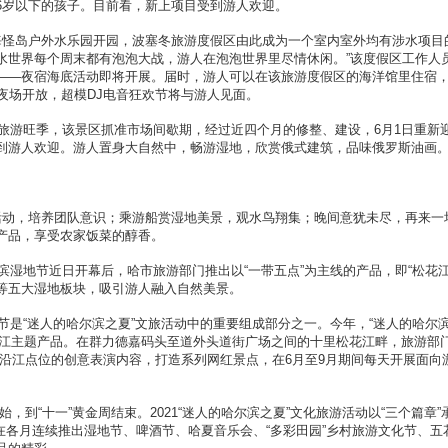
6岁以下的孩子。目前看，新上项目受到游人欢迎。
怪岛户外水乐园开园，波塞冬旅游度假区由此成为一个室内室外均有涉水项目
水世界每个周末都有泡泡大战，游人在泡泡世界里尽情休闲。”该度假区工作人
——夜宿海底活动即将开展。届时，游人可以在该旅游度假区的海洋馆里住宿
夜场开放，超模DJ电音狂欢节将与游人见面。
游旺季，该景区抓准市场间歇期，经过近四个月的修整、建设，6月1日重新
到游人欢迎。游人置身大自然中，畅游湿地，欣赏俄式建筑，品味俄罗斯油画
动，培养团队意识；乘游船赏湿地美景，观水鸟翔集；晚间意犹未尽，再来一
产品，享受农家饭菜的醇香。
地节近日开幕后，哈市旅游部门推出以“一带五点”为主线的产品，即“松花江
等五大湿地板块，吸引游人融入自然美景。
“迷人的哈尔滨之夏”文旅活动中的重要组成部分之一。今年，“迷人的哈尔
松花江主题产品。在群力德嘉码头至道外头道街广场之间的十里松花江畔，旅游部
题、7个沿江点位的创意表演内容，打造系列网红景点，在6月至9月期间每天开展面向
到“十一”黄金周结束。2021“迷人的哈尔滨之夏”文化旅游活动以“三个篇章”
章，在各月连续推出湿地节、啤酒节、哈夏音乐会、“多彩田园”乡村旅游文化节、五