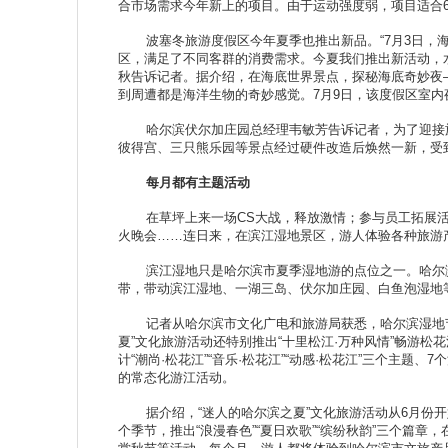
合市场需求今年新上的项目。由于运动强度弱，项目适合
波塞冬旅游度假区今年夏季也推出新品。“7月3日，海
区，满足了不同客群的消费需求。今夏我们推出新活动，
秋告诉记者。据介绍，在海底世界景点，探秘海底奇妙夜
到周遭都是海洋生物的奇妙感觉。7月9日，该度假区室内
哈尔滨伏尔加庄园总经理韦敏芳告诉记者，为了迎接旅
彼得宫、三只熊乐园等景点经过硬件改造后焕然一新，受
每月都有主题活动
在草坪上来一场CS大战，释放激情；参与员工拓展活
火晚会……连日来，在滨江湿地景区，游人体验各种旅游
滨江湿地只是哈尔滨市夏季湿地游的点位之一。哈尔滨湿
带，带动滨江湿地、一湖三岛、伏尔加庄园、白鱼泡湿地
记者从哈尔滨市文化广电和旅游局获悉，哈尔滨湿地节是
夏”文化旅游活动还特别推出“十里松江·万种风情”畅游
计“潮尚·松花江”“音乐·松花江”“动感·松花江”三个主
的常态化游江活动。
据介绍，“迷人的哈尔滨之夏”文化旅游活动从6月份开始，
个季节，推出“浪漫春色”“夏日欢歌”“缤纷秋韵”三个篇