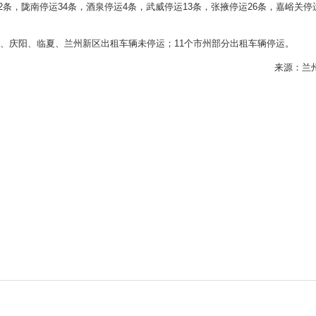
条，陇南停运34条，酒泉停运4条，武威停运13条，张掖停运26条，嘉峪关停运
平凉、庆阳、临夏、兰州新区出租车辆未停运；11个市州部分出租车辆停运。
来源：兰