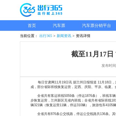
首页
汽车票
汽车票分销平台
当前位置：
出行365
>
新闻资讯
>
资讯详情
截至11月17
发布时间
每日甘肃网11月19日讯 据兰州日报报道 11月18日
成，部分省际班线恢复运营，定西、庆阳、平凉、临夏、
全省共有客运班线5059条（停运1876条），班线车辆1
步恢复运营，兰州新区无省内班线；全省共有省际班线18
辆321辆（恢复运营11辆，停运310辆），旅游包车410
全省共有876条公交线路，停运公交线路共136条。