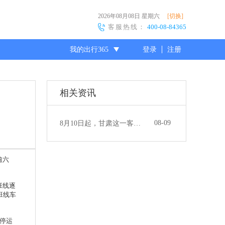
2026年08月08日
星期六
[切换]
客服热线：
400-08-84365
我的出行365
登录
注册
尊敬的会员
相关资讯
08-09
8月10日起，甘肃这一客运班线恢复发班
逾六
班线逐
班线车
停运