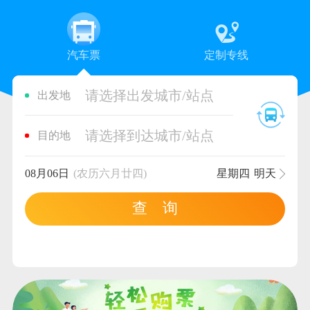
汽车票
定制专线
请选择出发城市/站点
出发地
请选择到达城市/站点
目的地
08月06日
(农历六月廿四)
星期四
明天
查 询