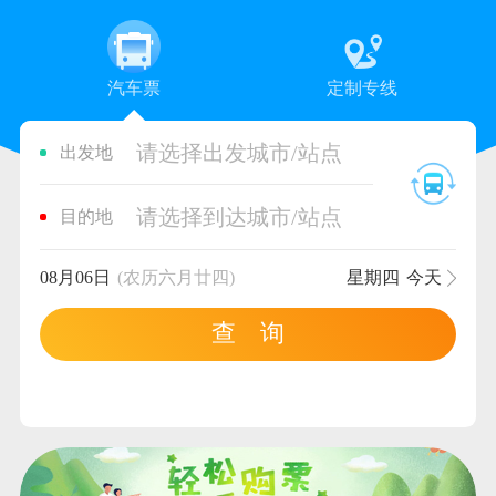
汽车票
定制专线
请选择出发城市/站点
出发地
请选择到达城市/站点
目的地
08月06日
(农历六月廿四)
星期四
今天
查 询