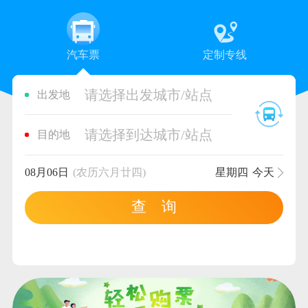
汽车票
定制专线
请选择出发城市/站点
出发地
请选择到达城市/站点
目的地
08月06日
(农历六月廿四)
星期四
今天
查 询