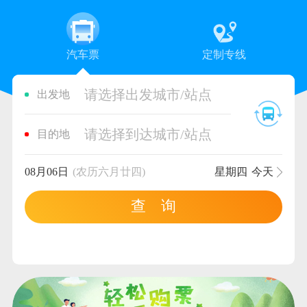
汽车票
定制专线
请选择出发城市/站点
出发地
请选择到达城市/站点
目的地
08月06日
(农历六月廿四)
星期四
今天
查 询