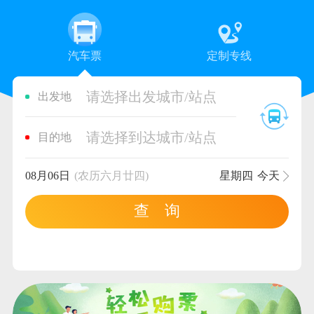
汽车票
定制专线
请选择出发城市/站点
出发地
请选择到达城市/站点
目的地
08月06日
(农历六月廿四)
星期四
今天
查 询