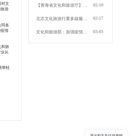
强对文
02-10
【青海省文化和旅游厅】我省推出线上文旅大餐
和旅游
02-17
北京文化旅游行業多線服務迎戰疫情
会同各
御疫情
03-03
文化和旅游部：加强疫情期间导游人员权益保护工作
化和旅
行业从
新华社
违法和不良信息举报