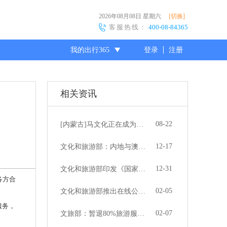
2026年08月08日
星期六
[切换]
客服热线：
400-08-84365
我的出行365
登录
注册
尊敬的会员
相关资讯
08-22
[内蒙古]马文化正在成为内蒙古草原旅游新亮点
12-17
文化和旅游部：内地与澳门文化和旅游合作持续深化
12-31
文化和旅游部印发《国家级旅游度假区管理办法》
各方合
02-05
文化和旅游部推出在线公共文化和旅游服务
服务，
02-07
文旅部：暂退80%旅游服务质量保证金 支持旅行社渡难关