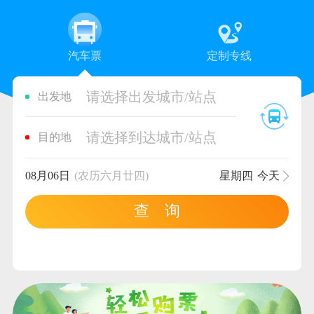
汽车票
定制专线
请选择出发城市/站点
出发地
请选择到达城市/站点
目的地
08月06日
(农历六月廿四)
星期四
今天
查 询