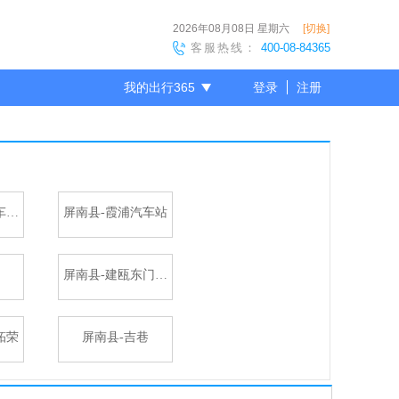
2026年08月08日
星期六
[切换]
客服热线：
400-08-84365
我的出行365
登录
注册
尊敬的会员
屏南县-宁德汽车北站
屏南县-霞浦汽车站
屏南县-建瓯东门汽车站
柘荣
屏南县-吉巷