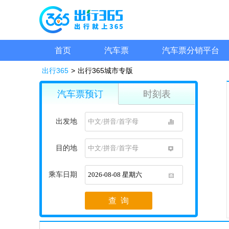
首页
汽车票
汽车票分销平台
出行365
>
出行365城市专版
汽车票预订
时刻表
出发地
1
目的地
1
乘车日期
1
查 询