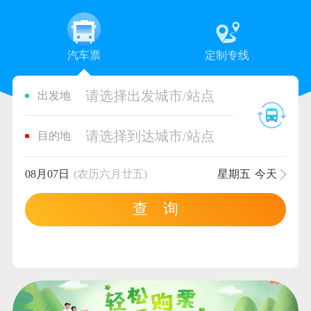
汽车票
定制专线
请选择出发城市/站点
出发地
请选择到达城市/站点
目的地
08月07日
(农历六月廿五)
星期五
今天
查 询