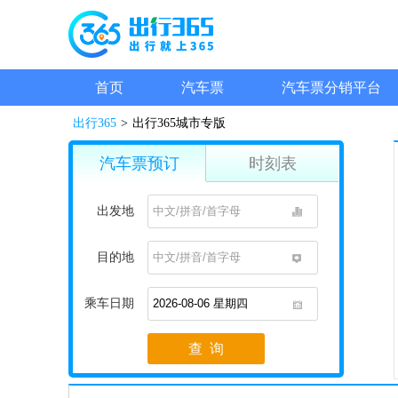
首页
汽车票
汽车票分销平台
出行365
>
出行365城市专版
汽车票预订
时刻表
出发地
1
目的地
1
乘车日期
1
查 询