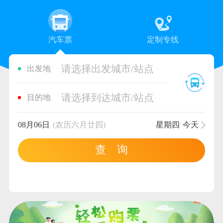
汽车票
定制专线
请选择出发城市/站点
出发地
请选择到达城市/站点
目的地
08月06日
(农历六月廿四)
星期四
今天
查 询