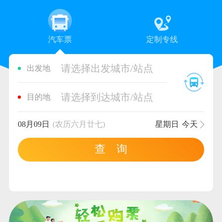
汽车票
定制专线
请选择出发城市/站点
出发地
请选择到达城市/站点
目的地
08月09日
(农历六月廿七)
星期日
今天
查 询