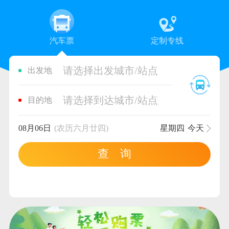
汽车票
定制专线
请选择出发城市/站点
出发地
请选择到达城市/站点
目的地
08月06日
(农历六月廿四)
星期四
今天
查 询