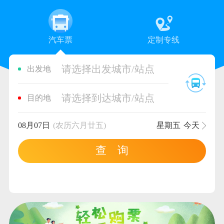
汽车票
定制专线
请选择出发城市/站点
出发地
请选择到达城市/站点
目的地
08月07日
(农历六月廿五)
星期五
今天
查 询