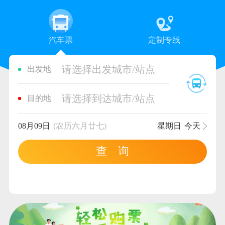
汽车票
定制专线
请选择出发城市/站点
出发地
请选择到达城市/站点
目的地
08月09日
(农历六月廿七)
星期日
今天
查 询