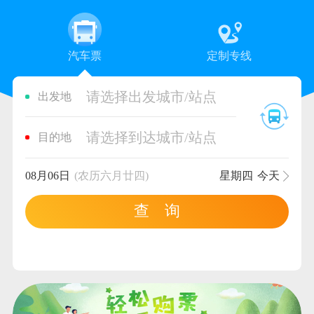
汽车票
定制专线
请选择出发城市/站点
出发地
请选择到达城市/站点
目的地
08月06日
(农历六月廿四)
星期四
今天
查 询