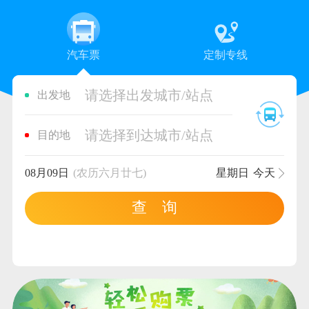
汽车票
定制专线
请选择出发城市/站点
出发地
请选择到达城市/站点
目的地
08月09日
(农历六月廿七)
星期日
今天
查 询