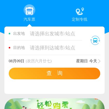
汽车票
定制专线
请选择出发城市/站点
出发地
请选择到达城市/站点
目的地
08月09日
(农历六月廿七)
星期日
今天
查 询