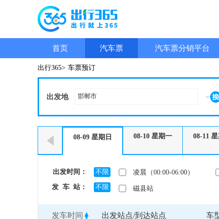
首页
汽车票
汽车票分销平台
出行365>
车票预订
出发地
08-10
星期一
08-11
星
08-09
星期日
出发时间：
不限
凌晨（00:00-06:00）
发 车 站：
不限
磁县站
发车时间
出发站点/到达站点
车