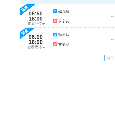
磁县站
05:50
--
18:00
前辛安
查看经停
磁县站
06:00
--
18:00
前辛安
查看经停
首页