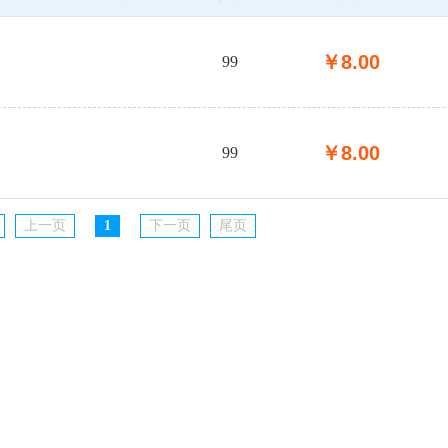
￥
8.00
99
￥
8.00
99
上一页
1
下一页
尾页