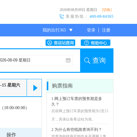
2026年08月09日
星期日
[切换]
客服热线：
400-08-84365
我的出行365
登录
注册
尊敬的会员
查询
8-15
星期六
购票指南
1.网上预订车票的预售期是多
久？
18:00-00:00）
目前网上预订车票的预售期为1至15
天，具体以各客运站为准。
2.为什么有些线路查询不到？
操作
您查询的线路可能尚未开通网上售