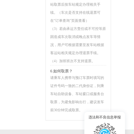
站取票后按车站规定办理相关手
续。（车次是否支持在线退票可
在“订单查询”页面查看）
（3）若由承运方责任或不可控等原
因造成车次取消或晚点发车等情
况，用户可根据需要至发车站根据
客运站相关规定办理退票手续。
（4）加班班次不支持退票。
6.如何取票？
请乘车人携带与预订车票时填写的
证件号码一致的二代身份证，到乘
车站自助设备、车站窗口或服务台
取票，为避免影响出行，建议发车
前30分钟完成取票。
违法和不良信息举报