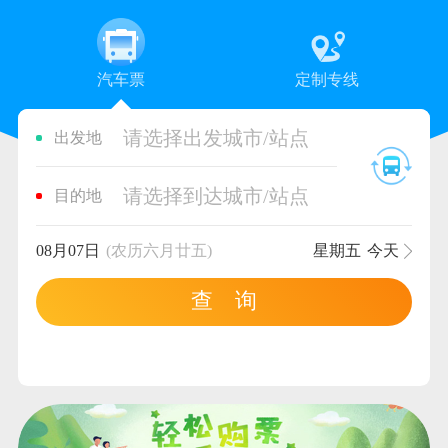
汽车票
定制专线
请选择出发城市/站点
出发地
请选择到达城市/站点
目的地
08月07日
(农历六月廿五)
星期五
今天
查 询