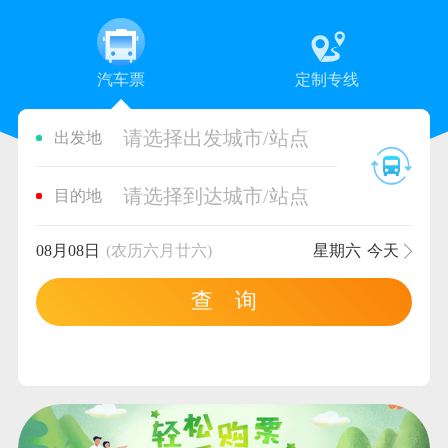
汽车票
定制专线
请选择出发城市/站点
出发地
请选择到达城市/站点
目的地
08月08日
(农历六月廿六)
星期六
今天
查 询