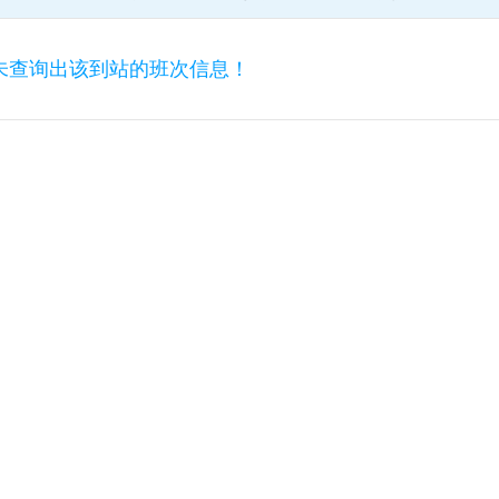
未查询出该到站的班次信息！