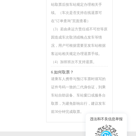
站取票后按车站规定办理相关手
续。（车次是否支持在线退票可
在“订单查询”页面查看）
（3）若由承运方责任或不可控等原
因造成车次取消或晚点发车等情
况，用户可根据需要至发车站根据
客运站相关规定办理退票手续。
（4）加班班次不支持退票。
6.如何取票？
请乘车人携带与预订车票时填写的
证件号码一致的二代身份证，到乘
车站自助设备、车站窗口或服务台
取票，为避免影响出行，建议发车
前30分钟完成取票。
违法和不良信息举报