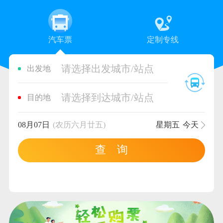
汽车票
定制专线
请选择出发城市/站点
出发地
请选择到达城市/站点
目的地
08月07日
(农历六月廿五)
星期五
今天
查 询