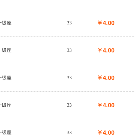
￥
4.00
一级座
33
￥
4.00
一级座
33
￥
4.00
一级座
33
￥
4.00
一级座
33
￥
4.00
一级座
33