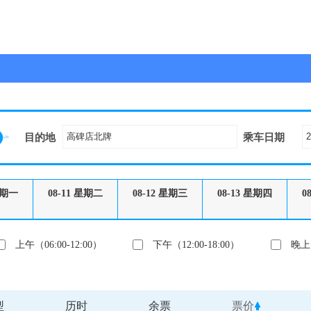
目的地
乘车日期
期一
08-11
星期二
08-12
星期三
08-13
星期四
0
上午（06:00-12:00）
下午（12:00-18:00）
晚上（
型
历时
余票
票价