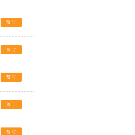
预订
预订
预订
预订
预订