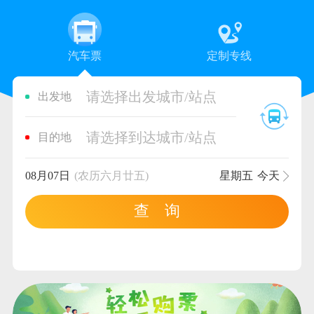
汽车票
定制专线
请选择出发城市/站点
出发地
请选择到达城市/站点
目的地
08月07日
(农历六月廿五)
星期五
今天
查 询