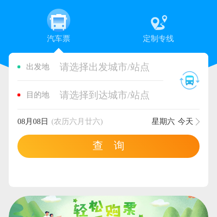
汽车票
定制专线
请选择出发城市/站点
出发地
请选择到达城市/站点
目的地
08月08日
(农历六月廿六)
星期六
今天
查 询