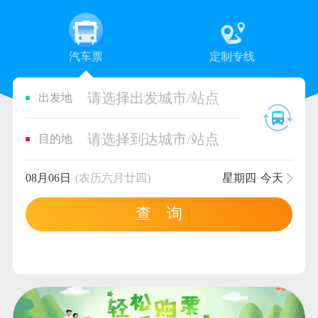
汽车票
定制专线
请选择出发城市/站点
出发地
请选择到达城市/站点
目的地
08月06日
(农历六月廿四)
星期四
今天
查 询