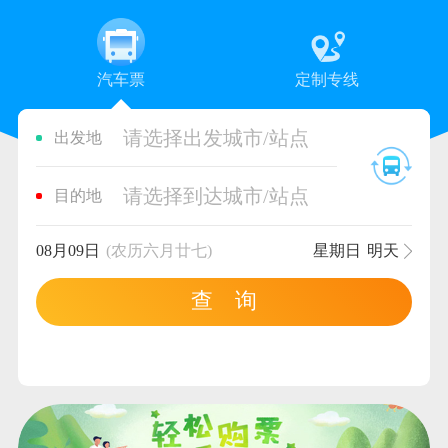
汽车票
定制专线
请选择出发城市/站点
出发地
请选择到达城市/站点
目的地
08月09日
(农历六月廿七)
星期日
明天
查 询