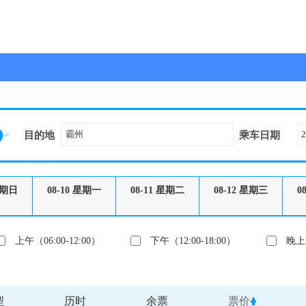
目的地
乘车日期
期日
08-10
星期一
08-11
星期二
08-12
星期三
0
上午（06:00-12:00）
下午（12:00-18:00）
晚上（
型
历时
余票
票价