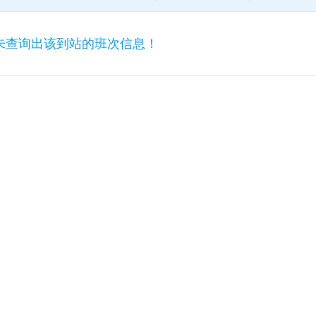
未查询出该到站的班次信息！