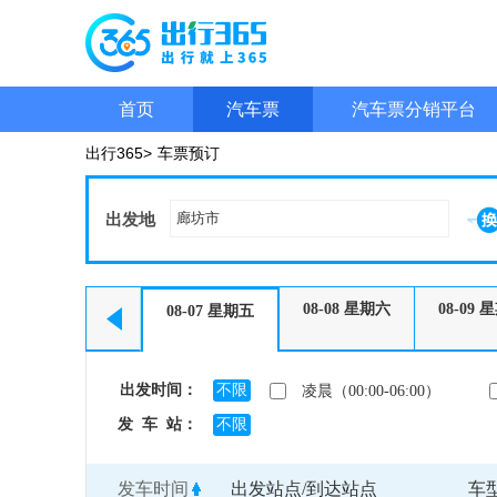
首页
汽车票
汽车票分销平台
出行365>
车票预订
出发地
08-08
星期六
08-09
星
08-07
星期五
出发时间：
不限
凌晨（00:00-06:00）
发 车 站：
不限
发车时间
出发站点/到达站点
车