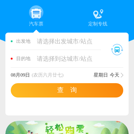
汽车票
定制专线
请选择出发城市/站点
出发地
请选择到达城市/站点
目的地
08月09日
(农历六月廿七)
星期日
今天
查 询