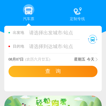
汽车票
定制专线
请选择出发城市/站点
出发地
请选择到达城市/站点
目的地
08月07日
(农历六月廿五)
星期五
今天
查 询