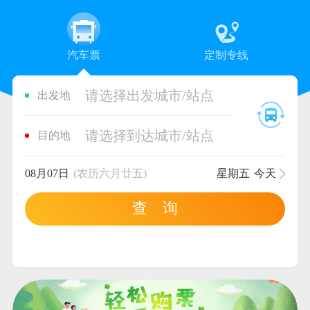
汽车票
定制专线
请选择出发城市/站点
出发地
请选择到达城市/站点
目的地
08月07日
(农历六月廿五)
星期五
今天
查 询