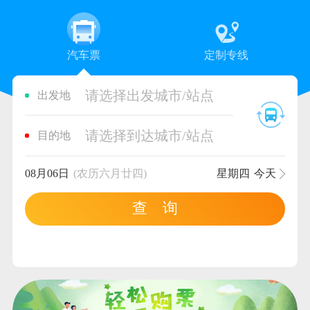
汽车票
定制专线
请选择出发城市/站点
出发地
请选择到达城市/站点
目的地
08月06日
(农历六月廿四)
星期四
今天
查 询