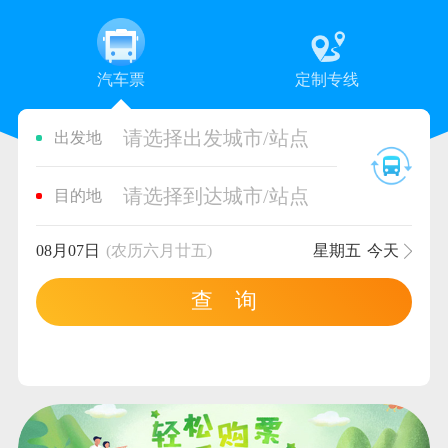
汽车票
定制专线
请选择出发城市/站点
出发地
请选择到达城市/站点
目的地
08月07日
(农历六月廿五)
星期五
今天
查 询