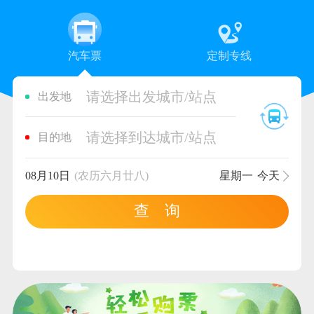
汽车票
定制专线
请选择出发城市/站点
出发地
请选择到达城市/站点
目的地
08月10日
(农历六月廿八)
星期一
今天
查 询