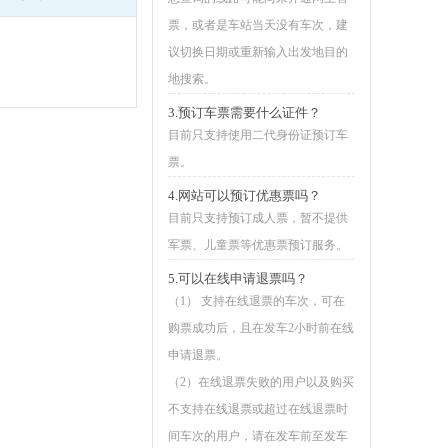
票，或者是车站当天没有车次，建
议切换日期或重新输入出发地目的
地搜索。
3.预订车票需要什么证件？
目前只支持使用二代身份证预订车
票。
4.网站可以预订优惠票吗？
目前只支持预订成人票，暂不提供
军票、儿童票等优惠票预订服务。
5.可以在线申请退票吗？
（1） 支持在线退票的车次，可在
购票成功后，且在发车2小时前在线
申请退票。
（2）在线退票失败的用户以及购买
不支持在线退票或超过在线退票时
间车次的用户，请在发车前至发车