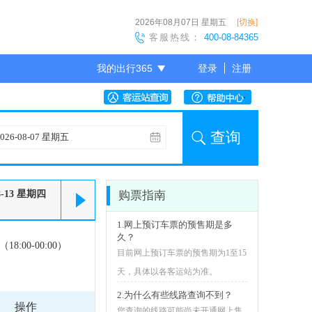
2026年08月07日
星期五
[切换]
客服热线：
400-08-84365
我的出行365
登录
注册
尊敬的会员
查询
8-13
星期四
购票指南
1.网上预订车票的预售期是多
久？
18:00-00:00）
目前网上预订车票的预售期为1至15
天，具体以各客运站为准。
2.为什么有些线路查询不到？
操作
您查询的线路可能尚未开通网上售