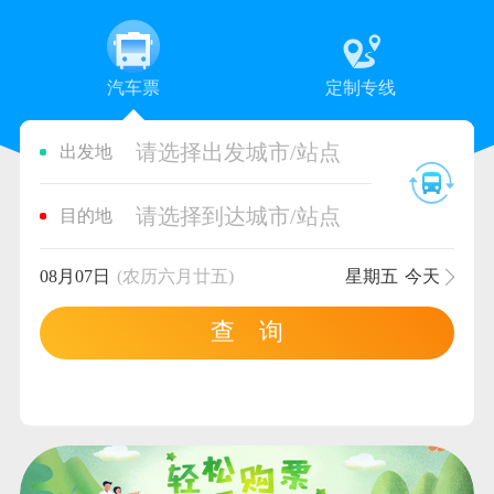
汽车票
定制专线
请选择出发城市/站点
出发地
请选择到达城市/站点
目的地
08月07日
(农历六月廿五)
星期五
今天
查 询