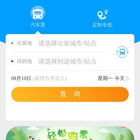
汽车票
定制专线
请选择出发城市/站点
出发地
请选择到达城市/站点
目的地
08月10日
(农历六月廿八)
星期一
今天
查 询