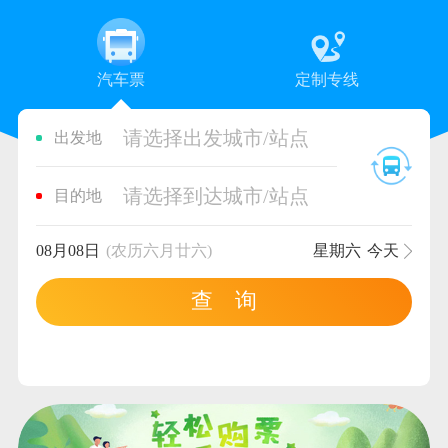
汽车票
定制专线
请选择出发城市/站点
出发地
请选择到达城市/站点
目的地
08月08日
(农历六月廿六)
星期六
今天
查 询