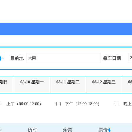
目的地
乘车日期
期日
08-10
星期一
08-11
星期二
08-12
星期三
0
上午（06:00-12:00）
下午（12:00-18:00）
晚上（
型
历时
余票
票价