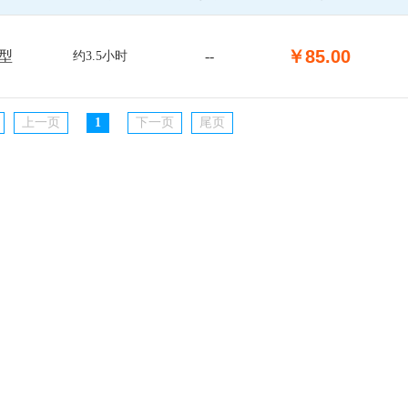
￥
85.00
型
--
约3.5小时
上一页
1
下一页
尾页