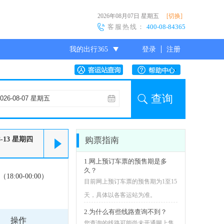
2026年08月07日
星期五
[切换]
客服热线：
400-08-84365
我的出行365
登录
注册
尊敬的会员
查询
8-13
星期四
购票指南
1.网上预订车票的预售期是多
久？
18:00-00:00）
目前网上预订车票的预售期为1至15
天，具体以各客运站为准。
2.为什么有些线路查询不到？
操作
您查询的线路可能尚未开通网上售