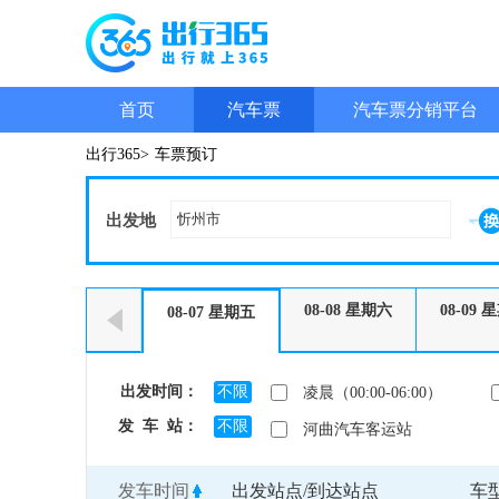
首页
汽车票
汽车票分销平台
出行365>
车票预订
出发地
08-08
星期六
08-09
星
08-07
星期五
出发时间：
不限
凌晨（00:00-06:00）
发 车 站：
不限
河曲汽车客运站
发车时间
出发站点/到达站点
车