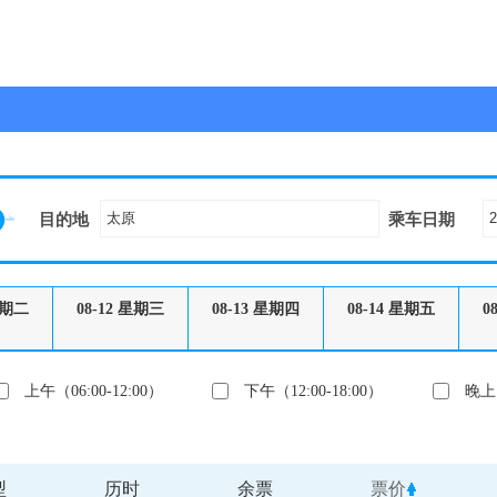
目的地
乘车日期
期二
08-12
星期三
08-13
星期四
08-14
星期五
0
上午（06:00-12:00）
下午（12:00-18:00）
晚上（
型
历时
余票
票价