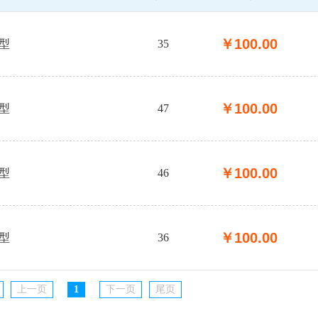
￥
100.00
型
35
￥
100.00
型
47
￥
100.00
型
46
￥
100.00
型
36
上一页
1
下一页
尾页