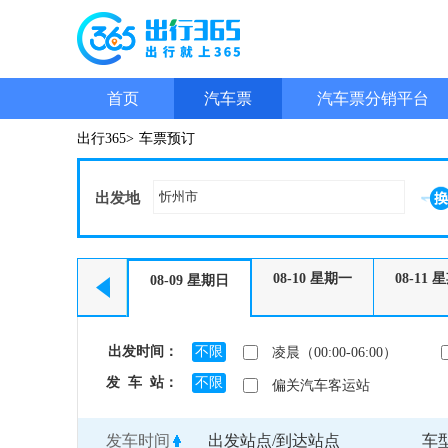
首页
汽车票
汽车票分销平台
出行365>
车票预订
出发地
08-10
星期一
08-11
星
08-09
星期日
出发时间：
不限
凌晨（00:00-06:00）
发 车 站：
不限
偏关汽车客运站
发车时间
出发站点/到达站点
车