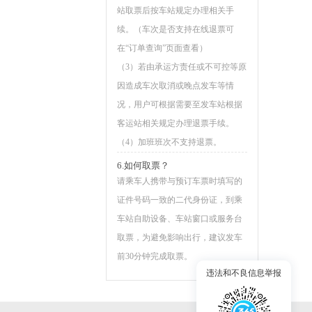
站取票后按车站规定办理相关手
续。（车次是否支持在线退票可
在“订单查询”页面查看）
（3）若由承运方责任或不可控等原
因造成车次取消或晚点发车等情
况，用户可根据需要至发车站根据
客运站相关规定办理退票手续。
（4）加班班次不支持退票。
6.如何取票？
请乘车人携带与预订车票时填写的
证件号码一致的二代身份证，到乘
车站自助设备、车站窗口或服务台
取票，为避免影响出行，建议发车
前30分钟完成取票。
违法和不良信息举报