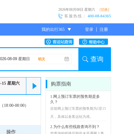
2026年08月08日
星期六
[切换]
客服热线：
400-08-84365
我的出行365
登录
注册
尊敬的会员
查询
明天
8-15
星期六
购票指南
1.网上预订车票的预售期是多
久？
18:00-00:00）
目前网上预订车票的预售期为1至15
天，具体以各客运站为准。
2.为什么有些线路查询不到？
操作
您查询的线路可能尚未开通网上售