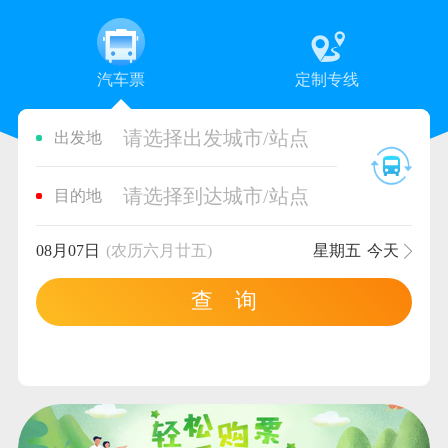
汽车票
定制专线
请选择出发城市/站点
出发地
请选择到达城市/站点
目的地
08月07日
(农历六月廿五)
星期五
今天
查 询