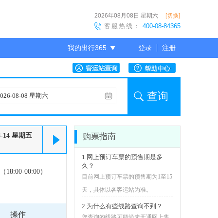
2026年08月08日
星期六
[切换]
客服热线：
400-08-84365
我的出行365
登录
注册
尊敬的会员
查询
8-14
星期五
购票指南
1.网上预订车票的预售期是多
久？
18:00-00:00）
目前网上预订车票的预售期为1至15
天，具体以各客运站为准。
2.为什么有些线路查询不到？
操作
您查询的线路可能尚未开通网上售