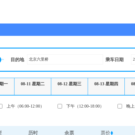
目的地
乘车日期
期一
08-11
星期二
08-12
星期三
08-13
星期四
0
上午（06:00-12:00）
下午（12:00-18:00）
晚上（
型
历时
余票
票价