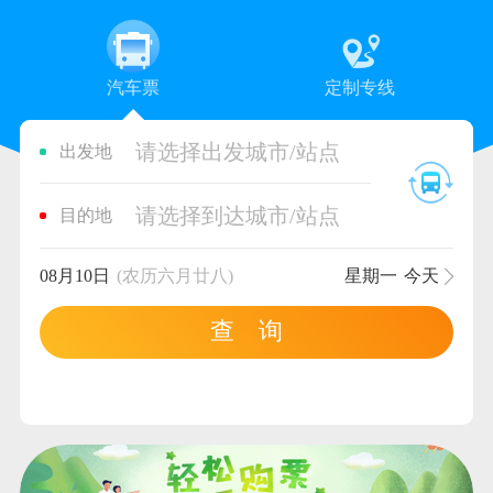
汽车票
定制专线
请选择出发城市/站点
出发地
请选择到达城市/站点
目的地
08月10日
(农历六月廿八)
星期一
今天
查 询