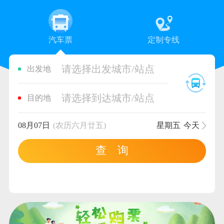
汽车票
定制专线
请选择出发城市/站点
出发地
请选择到达城市/站点
目的地
08月07日
(农历六月廿五)
星期五
今天
查 询