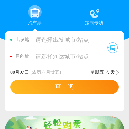
汽车票
定制专线
请选择出发城市/站点
出发地
请选择到达城市/站点
目的地
08月07日
(农历六月廿五)
星期五
今天
查 询