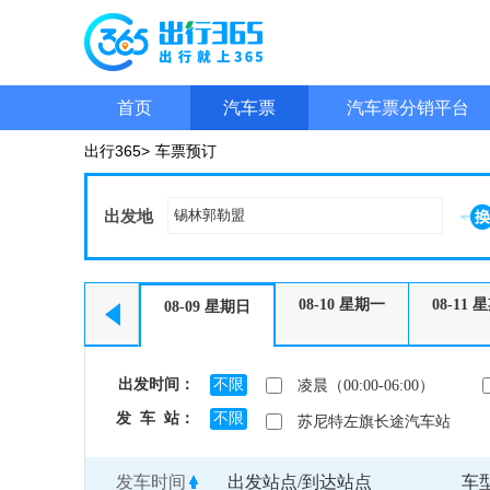
首页
汽车票
汽车票分销平台
出行365>
车票预订
出发地
08-10
星期一
08-11
星
08-09
星期日
出发时间：
不限
凌晨（00:00-06:00）
发 车 站：
不限
苏尼特左旗长途汽车站
发车时间
出发站点/到达站点
车