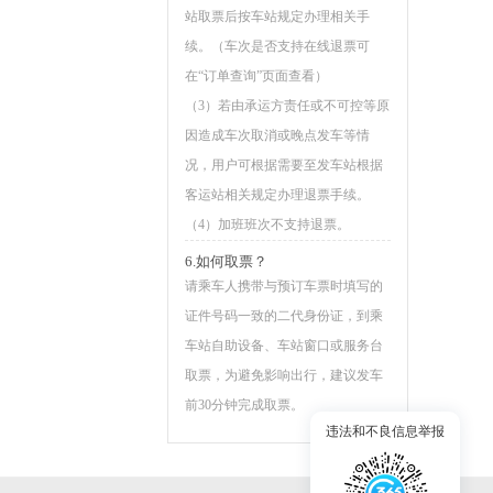
站取票后按车站规定办理相关手
续。（车次是否支持在线退票可
在“订单查询”页面查看）
（3）若由承运方责任或不可控等原
因造成车次取消或晚点发车等情
况，用户可根据需要至发车站根据
客运站相关规定办理退票手续。
（4）加班班次不支持退票。
6.如何取票？
请乘车人携带与预订车票时填写的
证件号码一致的二代身份证，到乘
车站自助设备、车站窗口或服务台
取票，为避免影响出行，建议发车
前30分钟完成取票。
违法和不良信息举报