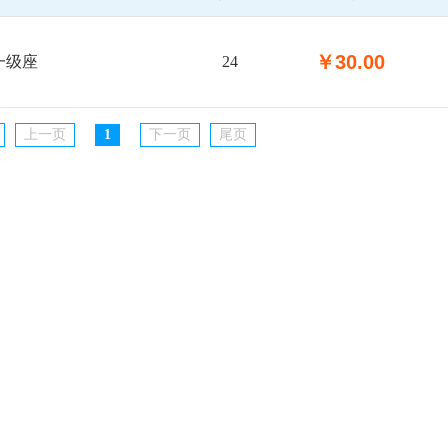
￥
30.00
一级座
24
上一页
1
下一页
尾页