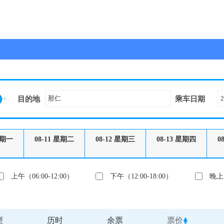
目的地
乘车日期
期一
08-11
星期二
08-12
星期三
08-13
星期四
0
上午（06:00-12:00）
下午（12:00-18:00）
晚上（
型
历时
余票
票价