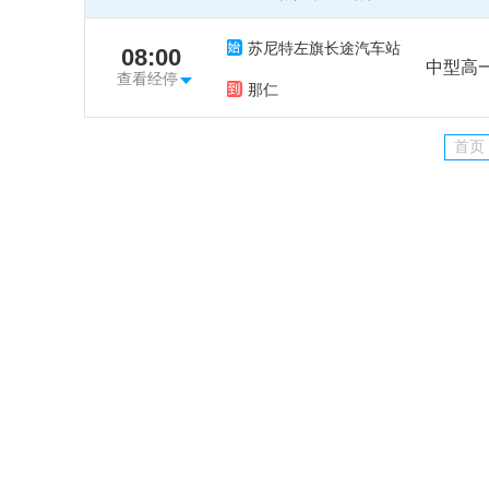
苏尼特左旗长途汽车站
08:00
中型高
查看经停
那仁
首页