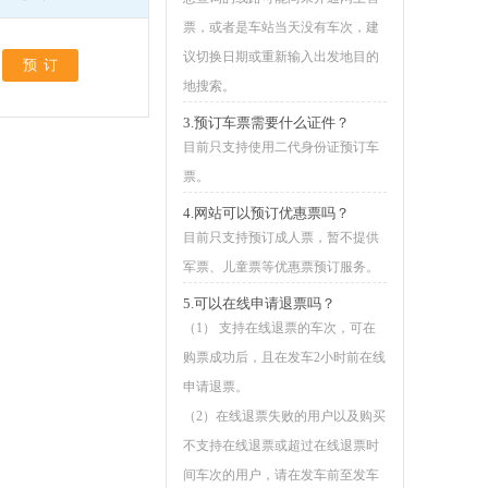
票，或者是车站当天没有车次，建
议切换日期或重新输入出发地目的
预订
地搜索。
3.预订车票需要什么证件？
目前只支持使用二代身份证预订车
票。
4.网站可以预订优惠票吗？
目前只支持预订成人票，暂不提供
军票、儿童票等优惠票预订服务。
5.可以在线申请退票吗？
（1） 支持在线退票的车次，可在
购票成功后，且在发车2小时前在线
申请退票。
（2）在线退票失败的用户以及购买
不支持在线退票或超过在线退票时
间车次的用户，请在发车前至发车