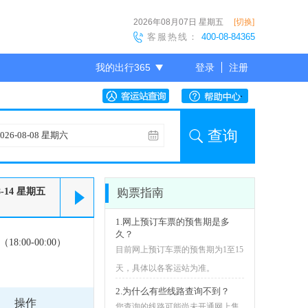
2026年08月07日
星期五
[切换]
客服热线：
400-08-84365
我的出行365
登录
注册
尊敬的会员
查询
8-14
星期五
购票指南
1.网上预订车票的预售期是多
久？
18:00-00:00）
目前网上预订车票的预售期为1至15
天，具体以各客运站为准。
2.为什么有些线路查询不到？
操作
您查询的线路可能尚未开通网上售